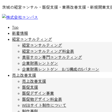
コ
ナ
茨城の経営コンサル・販促支援・業務改善支援・新規開業支
ン
ビ
テ
ゲ
ン
ー
Top
ツ
シ
新着情報
へ
ョ
経営コンサルティング
ス
ン
経営コンサルティング
キ
に
経営コンサルティング料金表
ッ
移
美容サロン専門コンサルティング
プ
動
企業財務レントゲン
企業財務レントゲン B/S構成の5パターン
売上改善支援
売上改善支援
販促支援
販促デザイン事業
販促物デザイン料金表
WEBサイト制作について
制作事例