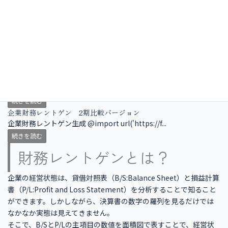
も、同業他社や自社の前期などと比較することで、会社経営の健
康状態が見えてきます。
まずは自社の直近期の決算書の数値を入力し、財務レントゲン状
態を確認しましょう。
企業財務レントゲン B/S構成の5パターン
企業財務レントゲンにおいて、特に重要なのが、企業のこれまで
の経営結果の積み重ねである「貸借対照表（B/S:Balance
Sheet）」です。貸借対照表は、企業の創業期か...
続きを読む
企業財務レントゲン 2期比較バージョン
企業財務レントゲン生成 @import url('https://f...
続きを読む
財務レントゲンとは？
企業の経営状態は、貸借対照表（B/S:Balance Sheet）と損益計算
書（P/L:Profit and Loss Statement）を分析することで知ること
ができます。しかしながら、決算書の数字の羅列を見るだけでは
なかなか実態は見えてきません。
そこで、B/SとP/Lの主項目の数値を面積図で表すことで、経営状