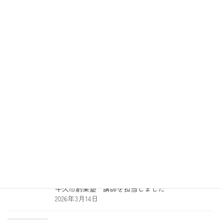
最近の投稿
財務レントゲンアプリを更新しました
2026年5月16日
Dell Expert Program Premium認定
2026年3月14日
牛久市創業塾 講師を担当しました
2026年3月14日