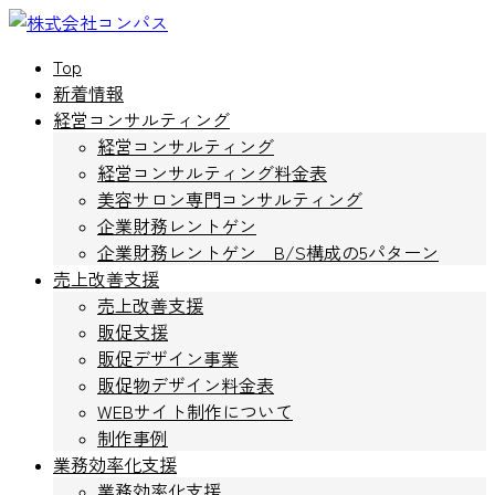
コ
ナ
ン
ビ
Top
テ
ゲ
新着情報
ン
ー
経営コンサルティング
ツ
シ
経営コンサルティング
へ
ョ
経営コンサルティング料金表
ス
ン
美容サロン専門コンサルティング
キ
に
企業財務レントゲン
ッ
移
企業財務レントゲン B/S構成の5パターン
プ
動
売上改善支援
売上改善支援
販促支援
販促デザイン事業
販促物デザイン料金表
WEBサイト制作について
制作事例
業務効率化支援
業務効率化支援